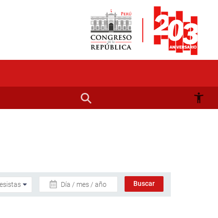
Día / mes / año