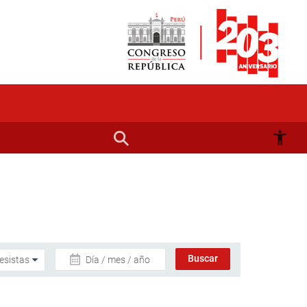
Día / mes / año