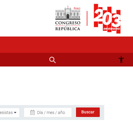
Día / mes / año