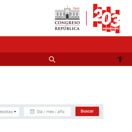
Día / mes / año