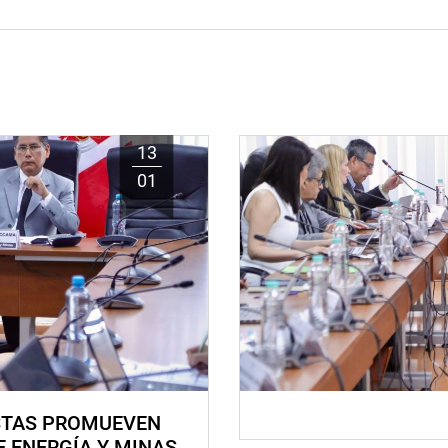
13
01
STAS PROMUEVEN
E ENERGÍA Y MINAS