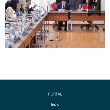
13
01
PORTAL
Inicio