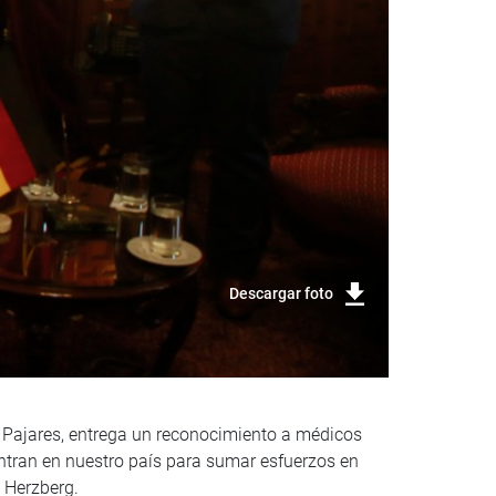
Descargar foto
 Pajares, entrega un reconocimiento a médicos
ntran en nuestro país para sumar esfuerzos en
n Herzberg.