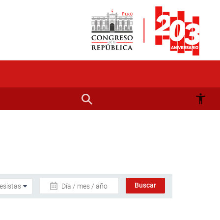
Día / mes / año