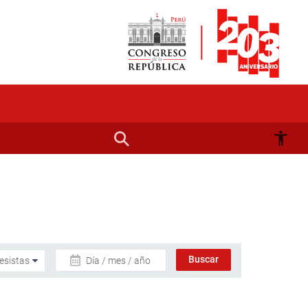
Día / mes / año