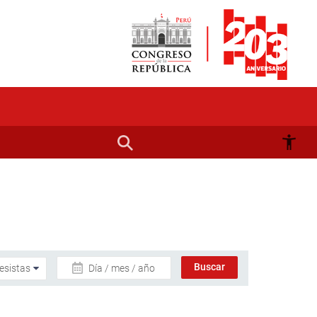
Día / mes / año