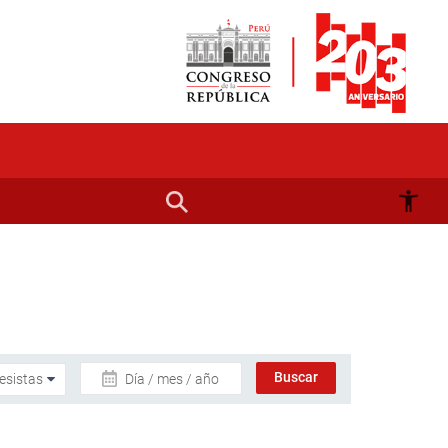
Día / mes / año