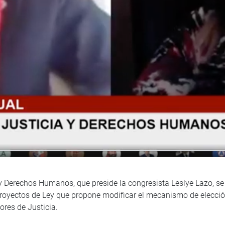
 y Derechos Humanos, que preside la congresista Leslye Lazo, se 
proyectos de Ley que propone modificar el mecanismo de elección
ores de Justicia.