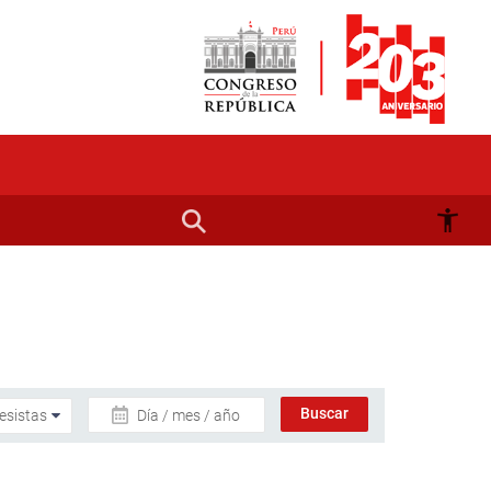
Día / mes / año