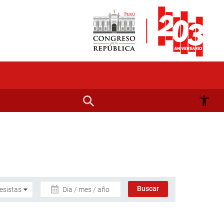
Día / mes / año