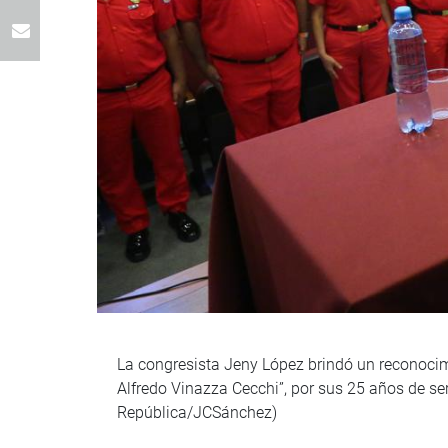
La congresista Jeny López brindó un reconocim
Alfredo Vinazza Cecchi”, por sus 25 años de ser
República/JCSánchez)