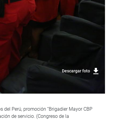
Descargar foto
os del Perú, promoción “Brigadier Mayor CBP
ación de servicio. (Congreso de la