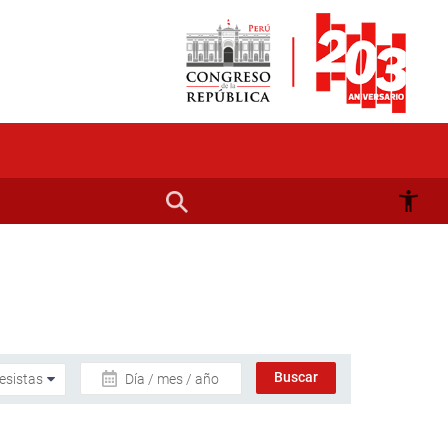
Día / mes / año