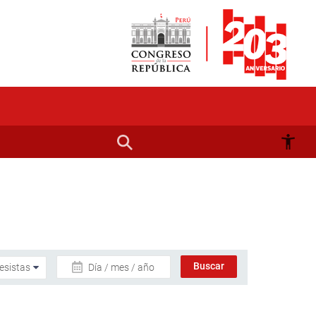
Día / mes / año