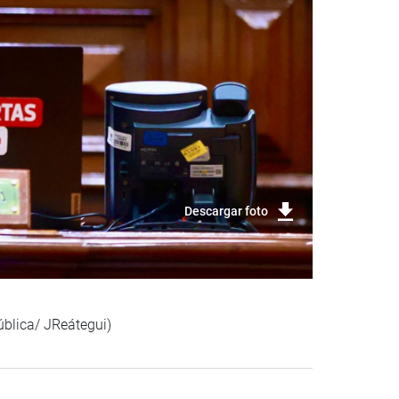
Descargar foto
ública/ JReátegui)