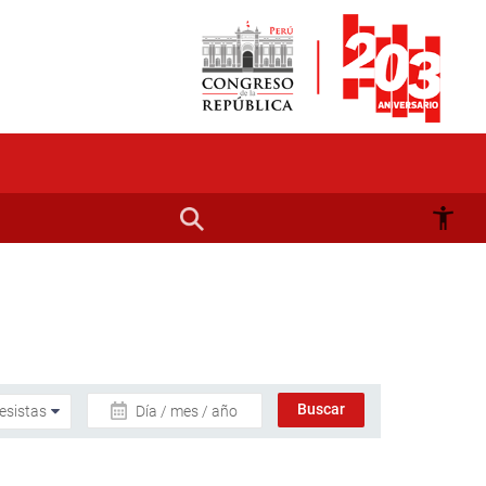
Día / mes / año