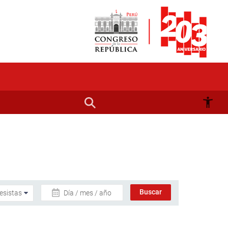
Día / mes / año