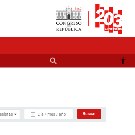
Día / mes / año