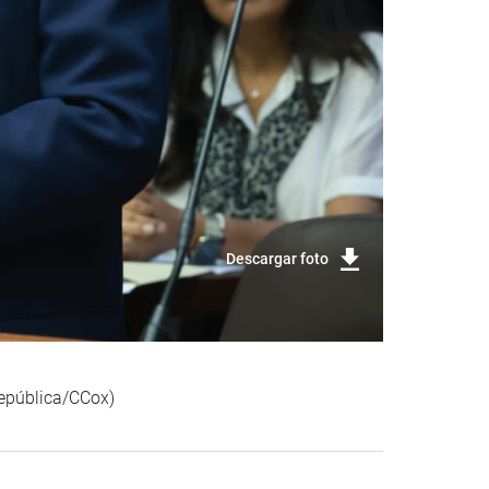
Descargar foto
República/CCox)