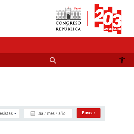
Día / mes / año