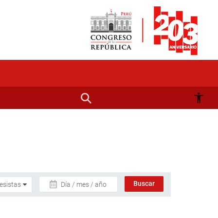
Día / mes / año