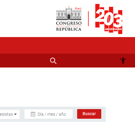
Día / mes / año