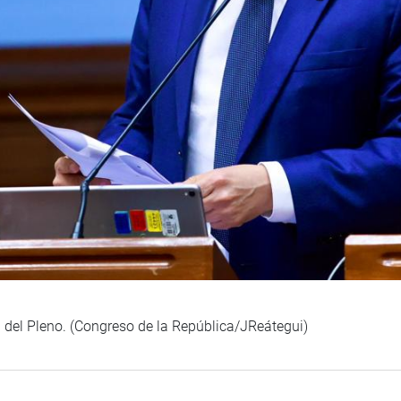
n del Pleno. (Congreso de la República/JReátegui)