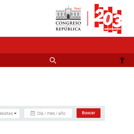
Día / mes / año