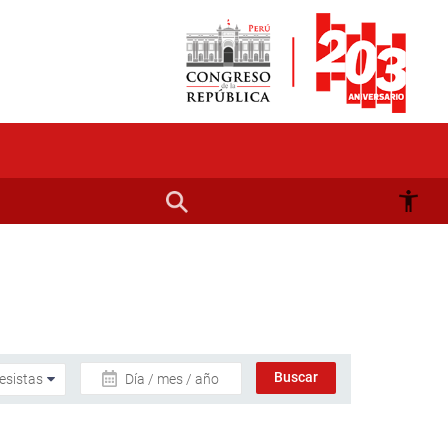
Día / mes / año