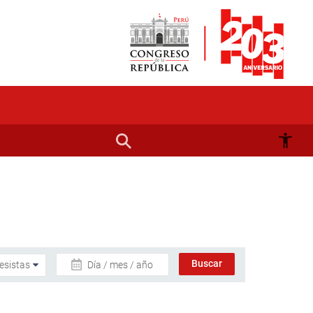
Día / mes / año