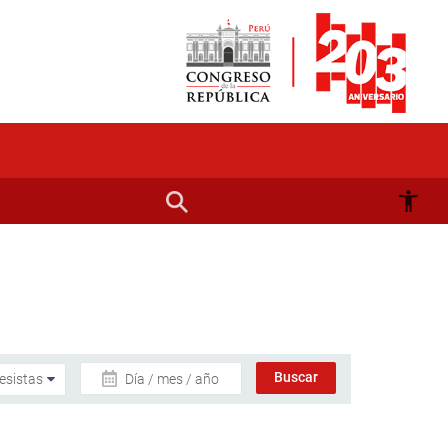
Día / mes / año