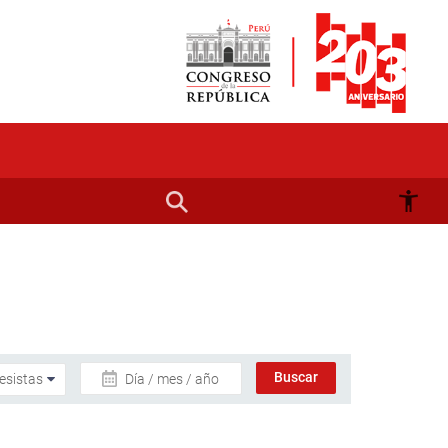
Día / mes / año