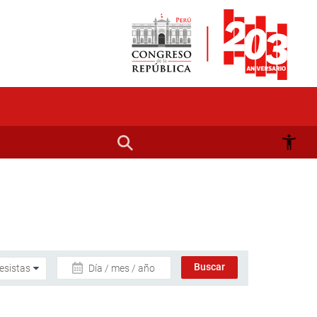
Día / mes / año