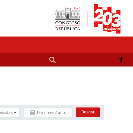
Día / mes / año