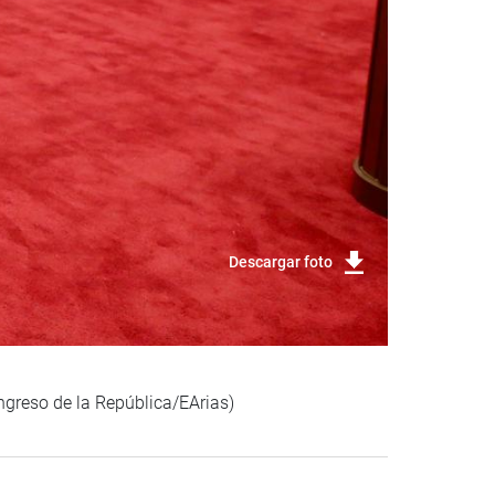
Descargar foto
ngreso de la República/EArias)