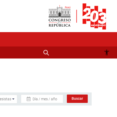
Día / mes / año