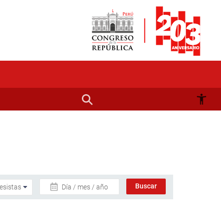
Día / mes / año