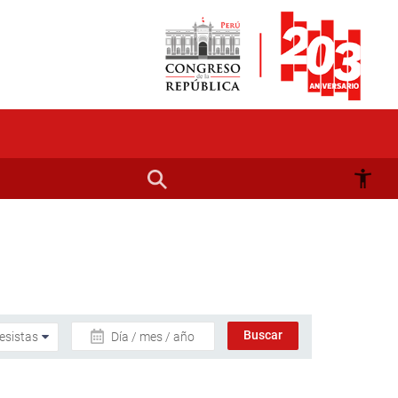
Día / mes / año