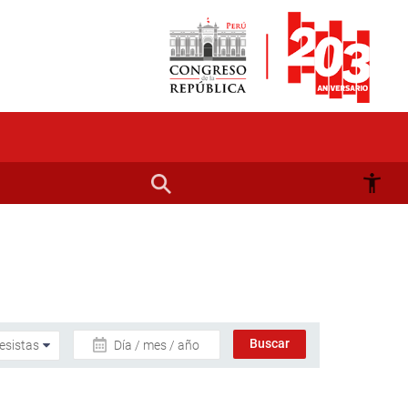
Día / mes / año