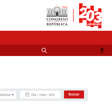
Día / mes / año