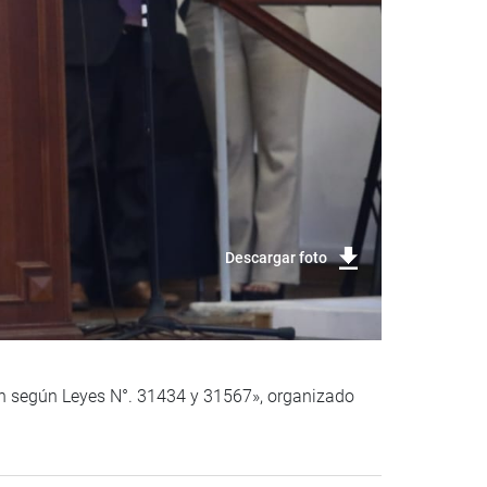
Descargar foto
ión según Leyes N°. 31434 y 31567», organizado