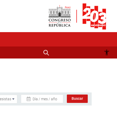
Día / mes / año