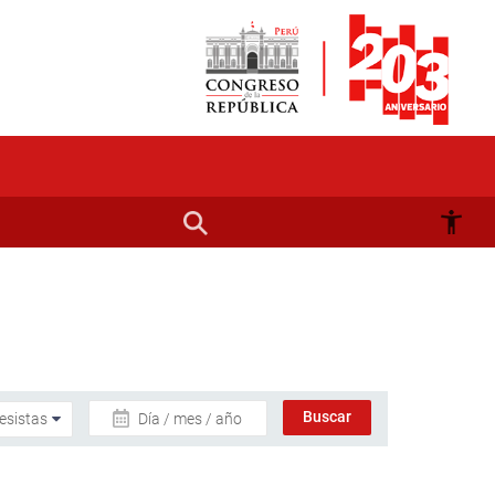
Día / mes / año