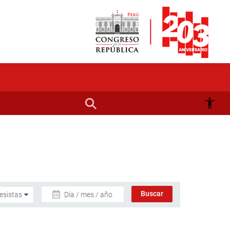
Día / mes / año