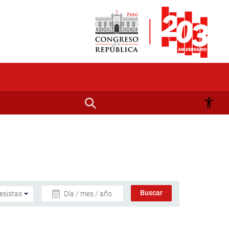
Día / mes / año