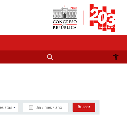
Día / mes / año