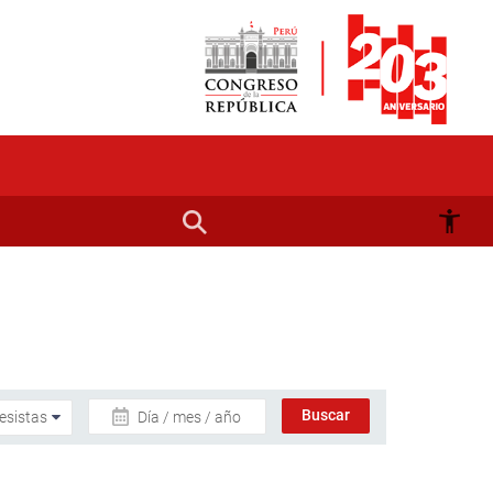
Día / mes / año