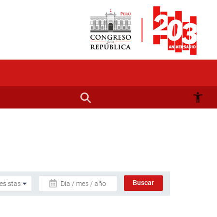
Día / mes / año