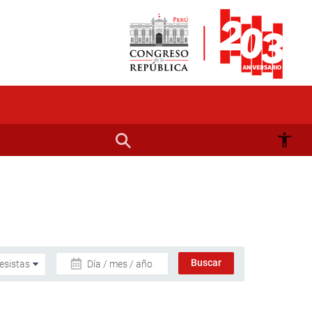
Día / mes / año