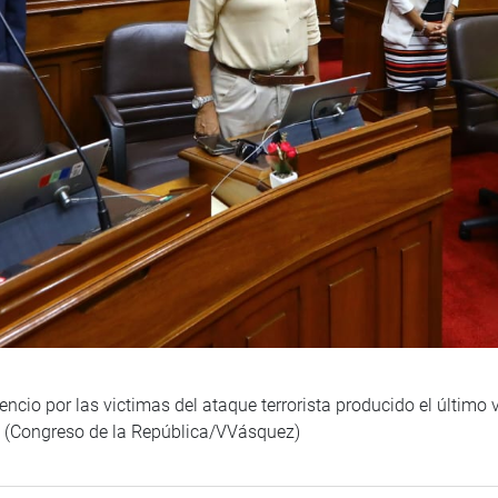
encio por las victimas del ataque terrorista producido el último
. (Congreso de la República/VVásquez)