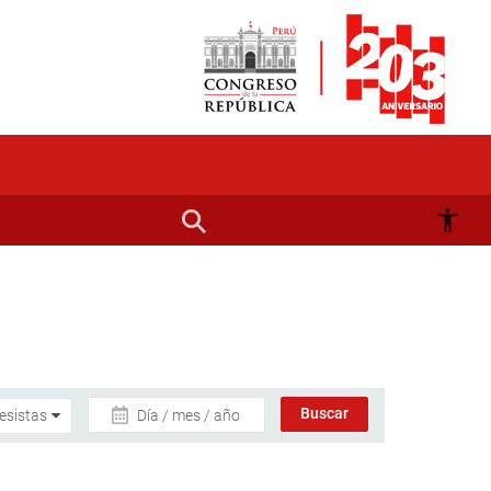
Día / mes / año