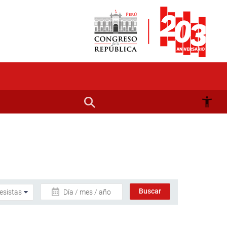
Día / mes / año