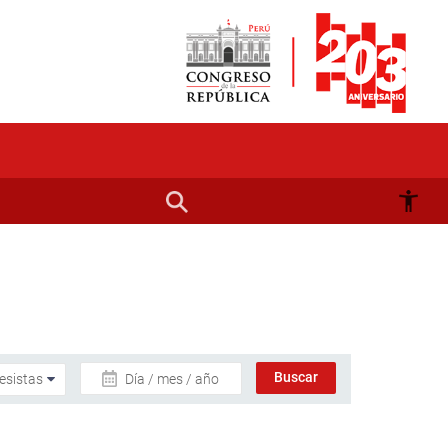
Día / mes / año