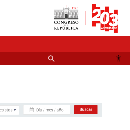
Día / mes / año