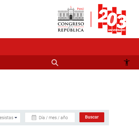
Día / mes / año