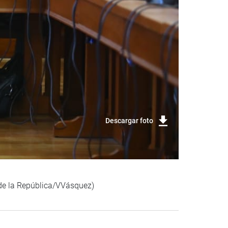
Descargar foto
de la República/VVásquez)