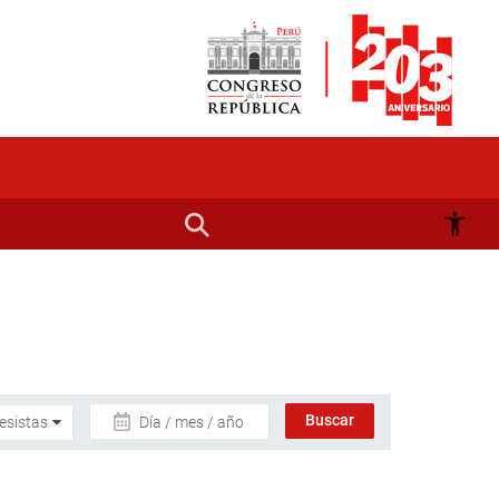
Día / mes / año