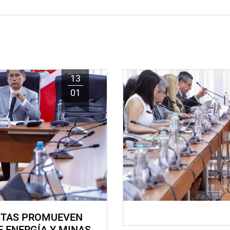
13
01
STAS PROMUEVEN
E ENERGÍA Y MINAS