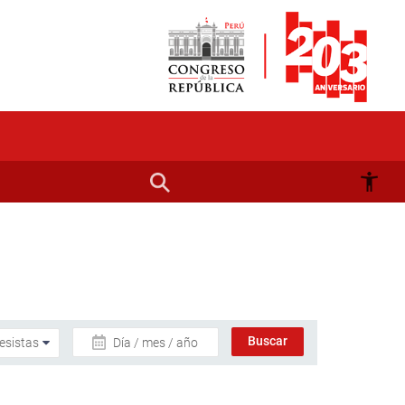
Día / mes / año