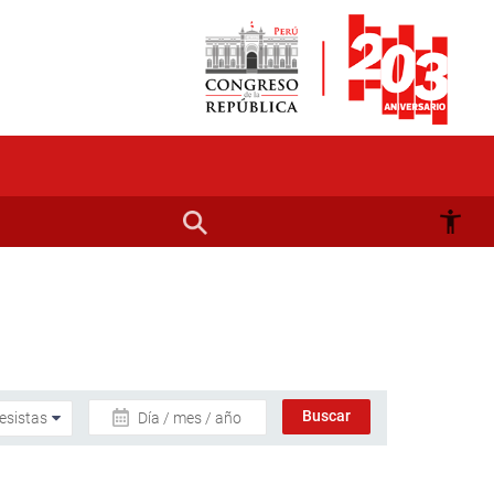
Día / mes / año