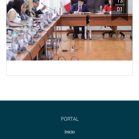
13
01
PORTAL
Inicio