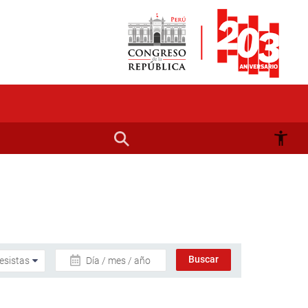
Día / mes / año