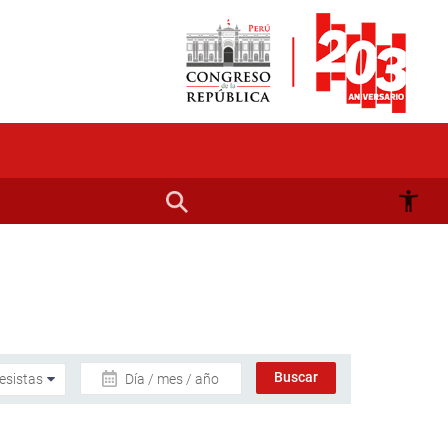
Día / mes / año